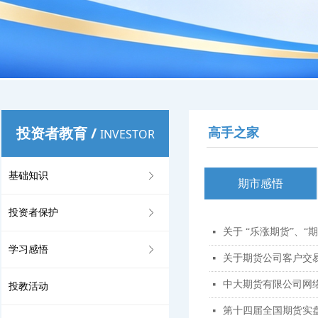
投资者教育
/
高手之家
INVESTOR
基础知识
ꁕ
期市感悟
投资者保护
ꁕ
关于 “乐涨期货”、
넷
学习感悟
ꁕ
关于期货公司客户交
넷
中大期货有限公司网
넷
投教活动
第十四届全国期货实
넷