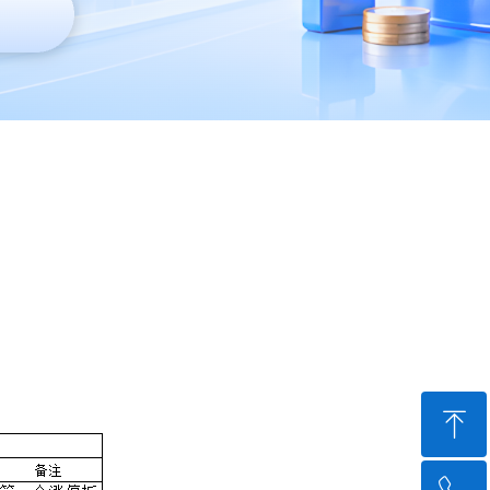
ꁸ
回到顶部