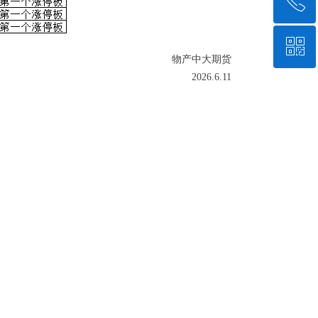
ꂅ
ꀥ
400-8810-999
物产中大期货
2026.6.11
物产中大期货APP