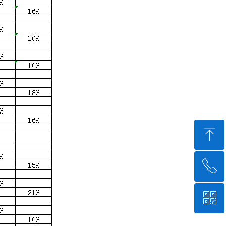
ꁸ
ꂅ
回到顶部
ꀥ
400-8810-999