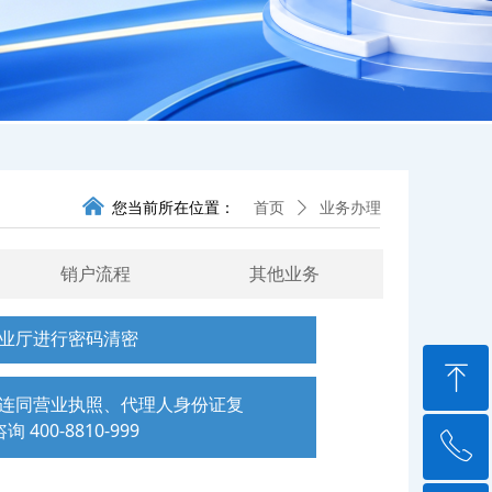
낀
您当前所在位置：
首页
ꄲ
业务办理
销户流程
其他业务
营业厅进行密码清密
ꁸ
后连同营业执照、代理人身份证复
0-8810-999
ꂅ
回到顶部