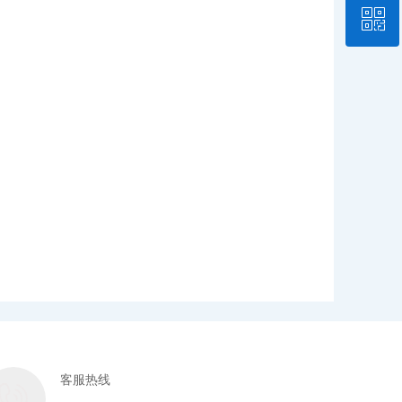
ꀥ
400-8810-999
物产中大期货APP
客服热线