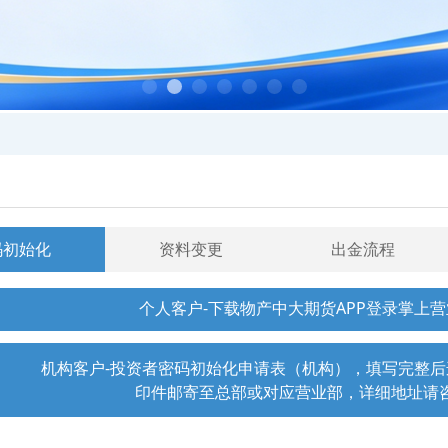
码初始化
资料变更
出金流程
个人客户-下载物产中大期货APP登录掌上
机构客户-投资者密码初始化申请表（机构），填写完整
印件邮寄至总部或对应营业部，详细地址请咨询 40