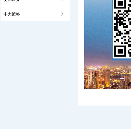
中大策略
ꁕ