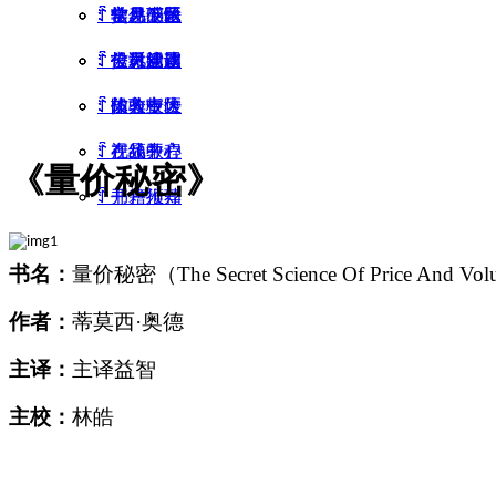
ꄷ
ꄷ
ꄷ
ꄷ
ꄷ
常见问题
软件下载
学习感悟
信息公示
交易专区
ꄷ
ꄷ
ꄷ
ꄷ
ꄷ
投诉建议
常见问题
投教活动
公司党建
信息披露
ꄷ
ꄷ
ꄷ
ꄷ
体验专区
防非宣传
加入中大
投教板块
ꄷ
ꄷ
ꄷ
在线开户
视频教程
产品中心
《量价秘密》
ꄷ
ꄷ
开户须知
书籍推荐
书名：
量价秘密
（
The Secret Science Of Price And Vo
作者：
蒂莫
西
·
奥
德
主译：
主译益
智
主校：
林
皓