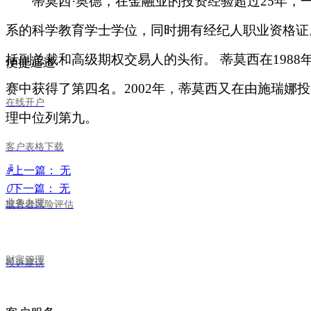
蒂莫
西
·
奥德，在金融业的投资经验超
过
2
5
年，
系的科学教育学士学位，同时拥有经纪人职业资格证
括副总裁和高级期权交易人的头衔
。
蒂莫西
在
198
8
便捷通道
赛中获得了第四名
。
200
2
年，蒂莫西又在由施瑞娜投
在线开户
理中位列第九。
客户表格下载
ꄴ
上一篇：
无
ꄲ
下一篇：
无
业务办理
投资者风险评估
财富管理
投诉建议