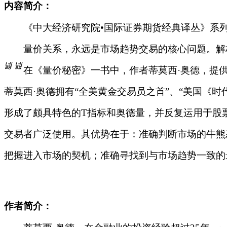
内容简介：
《中大经济研究
院
•
国际证券期货经典译丛》系
量价关系，永远是市场趋势交易的核心问题。解构
넳
넲
在《量价秘密》一书中，作者蒂莫
西
·
奥德，提
蒂莫
西
·
奥德拥
有
“
全美黄金交易员之
首
”
、
“
美国《时
形成了颇具特色
的
T
指标和奥德量，并反复运用于股
交易者广泛使用。其优势在于：准确判断市场的牛熊
把握进入市场的契机；准确寻找到与市场趋势一致的
作者简介：