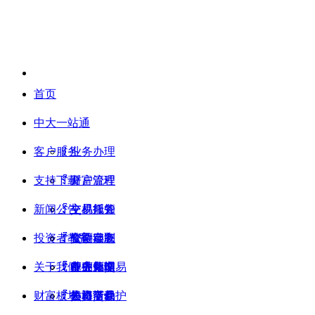
服务热线：400-8810-999
首页
中大一站通
客户服务
ꄷ
业务办理
支持下载
ꄷ
ꄷ
财富管理
开户流程
新闻公告
ꄷ
ꄷ
ꄷ
交易服务
交易须知
主机托管
投资者教育
ꄷ
ꄷ
ꄷ
ꄷ
交割服务
资金存取
软件定制
公司动态
关于我们
ꄷ
ꄷ
ꄷ
ꄷ
ꄷ
中大策略
业务办理
程序化交易
行业新闻
基础知识
财富板块
ꄷ
ꄷ
ꄷ
ꄷ
ꄷ
表格下载
仿真交易
热门活动
投资者保护
公司简介