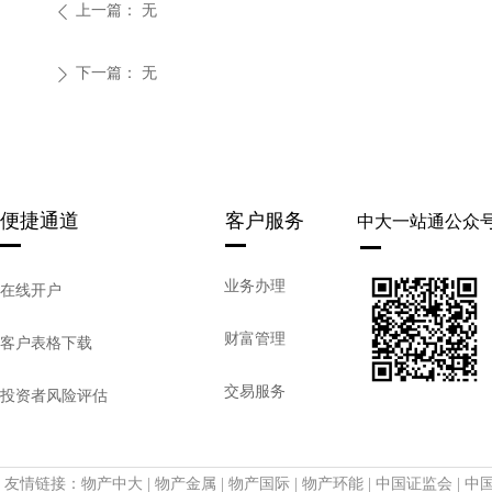
上一篇：
无
ꄴ
下一篇：
无
ꄲ
便捷通道
客户服务
中大一站通公众
业务办理
在线开户
财富管理
客户表格下载
交易服务
投资者风险评估
交割服务
投诉建议
友情链接：
物产中大
|
物产金属
|
物产国际
|
物产环能
|
中国证监会
|
中