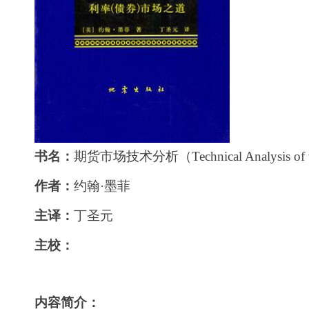
书名：
期货市场技术分析
（
Technical Analysis of
作者：
约
翰
·
墨
菲
主译：
丁圣
元
主校：
内容简介：